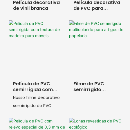
Película decorativa
Película decorativa
de vinil branca
de PVC para
móveis
Película de PVC
Filme de PVC
semirrígida com
semirrígido
textura de madeira
multicolorido para
Nosso filme decorativo
para móveis.
artigos de
semirrígido de PVC
papelaria
com textura de
madeira é um material
de superfície de alta