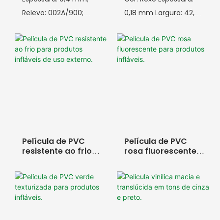
Relevo: 002A/900;
0,18 mm Largura: 42,5
Maciez: 52PHR; Largura:
polegadas
48,5 polegadas;
Comprimento: 200
Comprimento: 150
jardas Relevo:
jardas; Aplicações:
002A/003 Maciez:
Aventais, toalhas de
48PHR Aplicações:
mesa, sacos de
Vestido inflável para
armazenamento, etc.
festa, toboágua
inflável, piscina inflável,
etc.
Película de PVC
Película de PVC
resistente ao frio
rosa fluorescente
para produtos
para produtos
infláveis ​​de uso
infláveis.
externo.