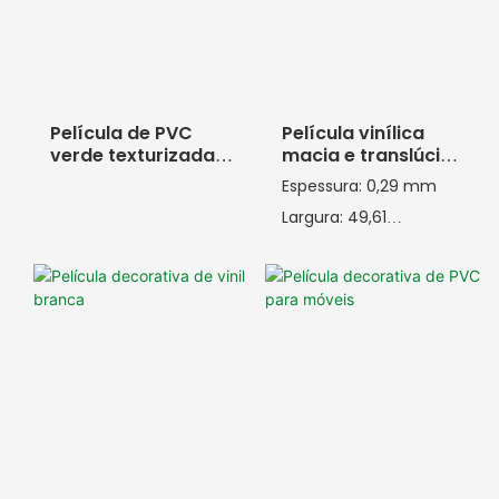
Película de PVC
Película vinílica
verde texturizada
macia e translúcida
para produtos
em tons de cinza e
Espessura: 0,29 mm
infláveis.
preto.
Largura: 49,61
polegadas Maciez: 47
PHR Relevo: 002-3 /
0021