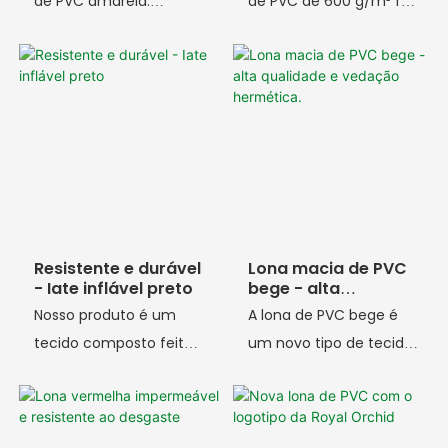
de PVC amarela:
de PVC de 600 g/m² foi
600GSM 250*250D
especialmente
35*35 Espessura: 0,5mm
projetada para
Largura: 1,45m
produtos infláveis ​​de
Comprimento: 50m
alta resistência.
Aplicações: Avental
Fabricada com tecido
impermeável, capas
de poliéster de alta
para equipamentos,
resistência e processo
bolsas resistentes, etc.
de laminação dupla em
PVC, possui gramatura
Resistente e durável
Lona macia de PVC
de até 600 g/m² e
- Iate inflável preto
bege - alta
qualidade e
espessura aproximada
Nosso produto é um
A lona de PVC bege é
vedação hermética.
de 0,5 mm. Apresenta
tecido composto feito
um novo tipo de tecido
excelente resistência à
de malha de poliéster
composto, fabricado
tração e ao
de alta resistência
utilizando malha de
descascamento. O
como estrutura, com
poliéster de alta