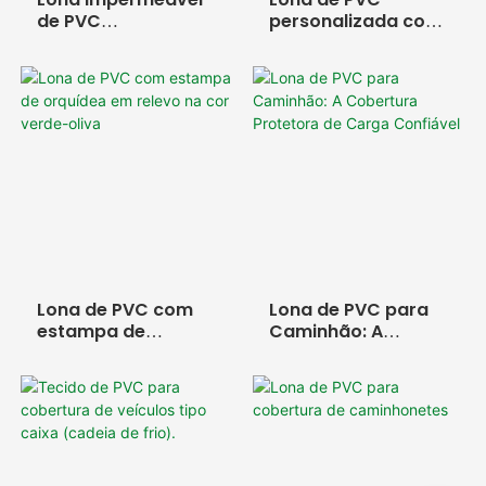
médicos, etc.
de PVC
personalizada com
personalizada com
o logotipo SAM HE
o logotipo da sorte
Lona de PVC com
Lona de PVC para
estampa de
Caminhão: A
orquídea em relevo
Cobertura
na cor verde-oliva
Protetora de Carga
Confiável