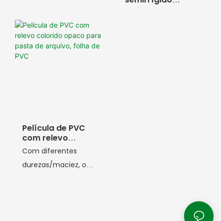
multicolorido para
artigos de
papelaria
Película de PVC
com relevo
colorido opaco
Com diferentes
para pasta de
durezas/maciez, o
arquivo, folha de
PVC
filme de PVC colorido e
opaco em relevo é
ideal para a fabricação
de diferentes tipos de