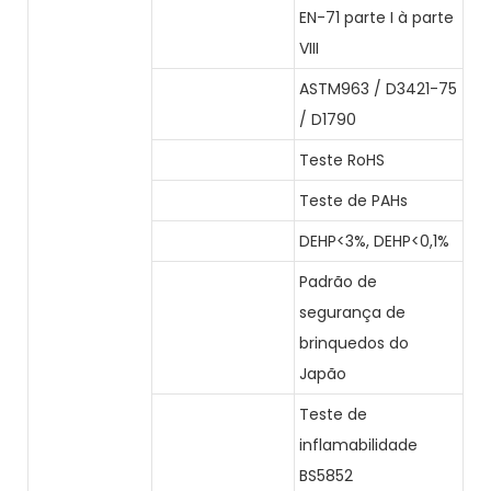
EN-71 parte I à parte
VIII
ASTM963 / D3421-75
/ D1790
Teste RoHS
Teste de PAHs
DEHP<3%, DEHP<0,1%
Padrão de
segurança de
brinquedos do
Japão
Teste de
inflamabilidade
BS5852