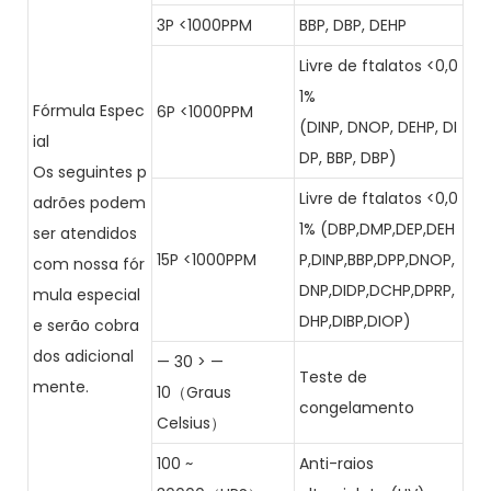
3P <1000PPM
BBP, DBP, DEHP
Livre de ftalatos <0,0
1%
Fórmula Espec
6P <1000PPM
(DINP, DNOP, DEHP, DI
ial
DP, BBP, DBP)
Os seguintes p
Livre de ftalatos <0,0
adrões podem
1% (DBP,DMP,DEP,DEH
ser atendidos
15P <1000PPM
P,DINP,BBP,DPP,DNOP,
com nossa fór
DNP,DIDP,DCHP,DPRP,
mula especial
DHP,DIBP,DIOP)
e serão cobra
dos adicional
— 30 ​​> —
Teste de
mente.
10（Graus
congelamento
Celsius）
100 ~
Anti-raios