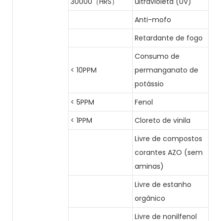
30000（HRS）
ultravioleta (UV)
Anti-mofo
Retardante de fogo
Consumo de
< 10PPM
permanganato de
potássio
< 5PPM
Fenol
< 1PPM
Cloreto de vinila
Livre de compostos
corantes AZO (sem
aminas)
Livre de estanho
orgânico
Livre de nonilfenol