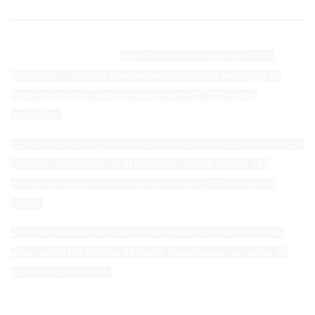
Zhongshan Linyang P.
lastic Co Ltd. foi fundada em 2002,
localizada na zona de desenvolvimento de alta tecnologia da
tocha zhongshan, abrange uma área de 33.333 metros
quadrados,
capital social de 55,1653 milhões de yuans, pessoal existente 123
pessoas, ativos totais de 215 milhões, receita total de 189
milhões de yuans, o r&d investimento de 9,3118 milhões de
yuans,
4,9% das vendas, lucro de 1,0162 milhões de yuans, imposto
anual de 2,4799 milhões de yuans, classificação de crédito do
banco para o nível AA.