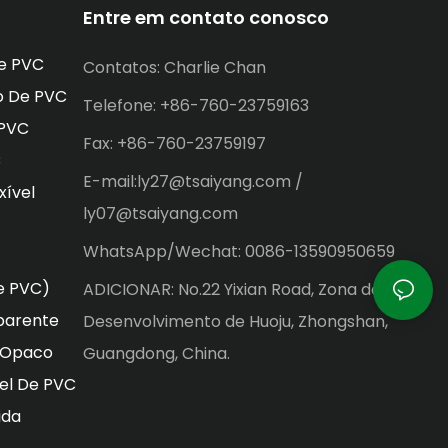
Entre em contato conosco
e PVC
Contatos: Charlie Chan
o De PVC
Telefone: +86-760-23759163
 PVC
Fax: +86-760-23759197
C
E-mail:ly27@tsaiyang.com /
xível
ly07@tsaiyang.com
WhatsApp/Wechat: 0086-13590950659
e PVC)
ADICIONAR: No.22 Yixian Road, Zona de
parente
Desenvolvimento de Huoju, Zhongshan,
o Opaco
Guangdong, China.
vel De PVC
ida