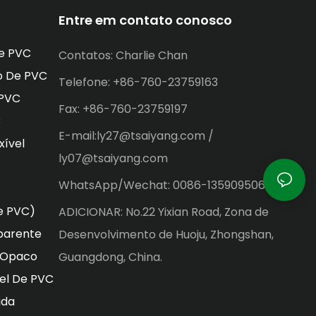
PET e BOPS e
Entre em contato conosco
gem de
e PVC
Contatos: Charlie Chan
o De PVC
Telefone: +86-760-23759163
 PVC
Fax: +86-760-23759197
C
E-mail:ly27@tsaiyang.com /
xível
ly07@tsaiyang.com
WhatsApp/Wechat: 0086-13590950659
e PVC)
ADICIONAR: No.22 Yixian Road, Zona de
parente
Desenvolvimento de Huoju, Zhongshan,
o Opaco
Guangdong, China.
vel De PVC
ida