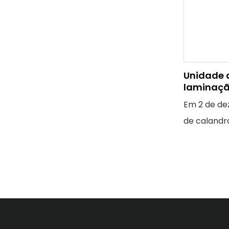
Unidade 
laminaçã
produz lo
Em 2 de de
mais lar
de calandr
plástico ul
levou dois 
milhões de