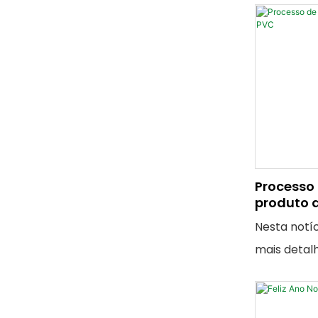
Processo
produto d
Nesta notí
mais detal
embalagem 
PVC