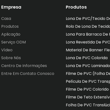
completa BOPP, BOPA, BO
Empresa
Produtos
outros filmes de embala
Casa
Lona De PVC/tecido D
macromoléculas
Produtos
Rolo De Lona De Tecid
Aplicação
Lona Para Barraca De
Serviço ODM
Lona Revestida De PV
Vídeo
Material De Banner Fle
Sobre Nós
Lona De PVC Colorida
Centro De Informações
Lona De PVC Laminado
Entre Em Contato Conosco
Filme De PVC (Folha D
Película De PVC Trans
Filme De PVC Colorid
Filme De Teto Extensí
Folha De PVC Translúc