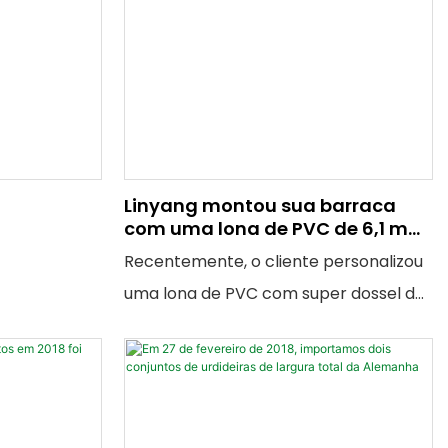
Linyang montou sua barraca
com uma lona de PVC de 6,1 m
de largura feita por ele mesmo
Recentemente, o cliente personalizou
uma lona de PVC com super dossel de
6,1 metros de largura, que é feita de
tecido de super malha 2000D * 2000D,
18 * 19, a resistência à tração pode
chegar a 4500N / 5CM, a resistência