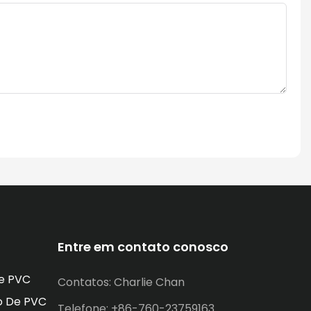
Entre em contato conosco
e PVC
Contatos: Charlie Chan
o De PVC
Telefone: +86-760-23759163