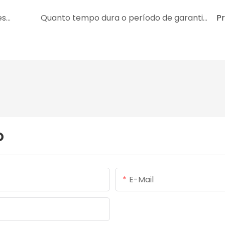
O filme retrátil de poliolefina é testado antes do envio?
Quanto tempo dura o período de garantia do filme retrátil de poliolefina?
P
o
E-Mail