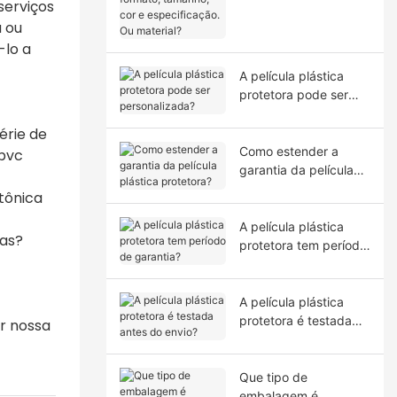
serviços
tamanho, cor e
a ou
especificação. Ou
material?
-lo a
A película plástica
protetora pode ser
personalizada?
érie de
Como estender a
 pvc
garantia da película
plástica protetora?
tônica
A película plástica
das?
protetora tem período
de garantia?
A película plástica
protetora é testada
r nossa
antes do envio?
Que tipo de
embalagem é