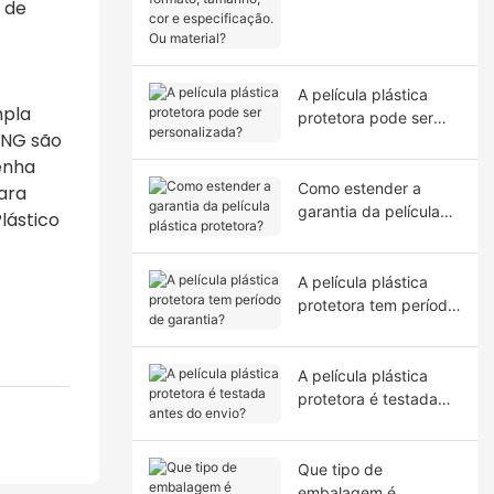
 de
tamanho, cor e
especificação. Ou
material?
A película plástica
mpla
protetora pode ser
ANG são
personalizada?
enha
Como estender a
ara
garantia da película
lástico
plástica protetora?
A película plástica
protetora tem período
de garantia?
A película plástica
protetora é testada
antes do envio?
Que tipo de
embalagem é