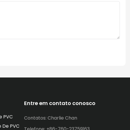
Entre em contato conosco
e PVC
Contatos: Charlie Chan
o De PVC
Telefone: +86-760-23759163