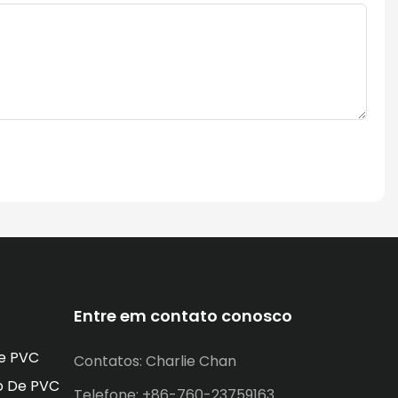
Entre em contato conosco
e PVC
Contatos: Charlie Chan
o De PVC
Telefone: +86-760-23759163