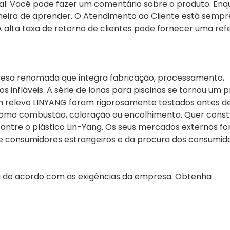
nal. Você pode fazer um comentário sobre o produto. En
eira de aprender. O Atendimento ao Cliente está sempr
A alta taxa de retorno de clientes pode fornecer uma ref
sa renomada que integra fabricação, processamento,
 infláveis. A série de lonas para piscinas se tornou um 
 em relevo LINYANG foram rigorosamente testados antes 
 como combustão, coloração ou encolhimento. Quer constr
contre o plástico Lin-Yang. Os seus mercados externos f
de consumidores estrangeiros e da procura dos consumid
na de acordo com as exigências da empresa. Obtenha