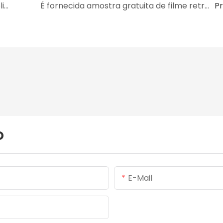
Como obter cotação de filme retrátil de poliolefina?
É fornecida amostra gratuita de filme retrátil de poliolefina?
P
o
E-Mail