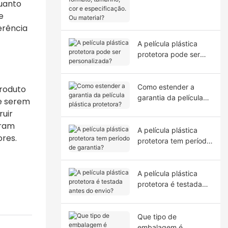
quanto
tamanho, cor e
e
especificação. Ou
material?
erência
A película plástica
protetora pode ser
personalizada?
Como estender a
produto
garantia da película
de serem
plástica protetora?
uir
oram
A película plástica
ores.
protetora tem período
de garantia?
A película plástica
protetora é testada
antes do envio?
Que tipo de
embalagem é