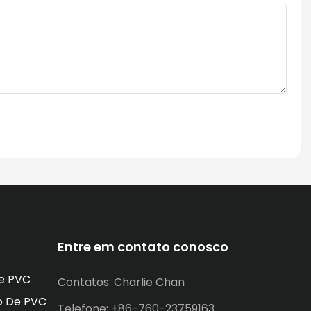
Entre em contato conosco
e PVC
Contatos: Charlie Chan
o De PVC
Telefone: +86-760-23759163