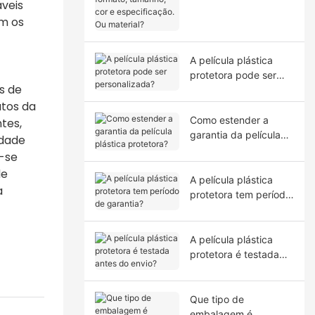
is ​​
tamanho, cor e
om os
especificação. Ou
material?
A película plástica
protetora pode ser
s de
personalizada?
utos da
Como estender a
tes,
garantia da película
idade
plástica protetora?
e-se
de
A película plástica
a
protetora tem período
de garantia?
A película plástica
protetora é testada
antes do envio?
Que tipo de
embalagem é