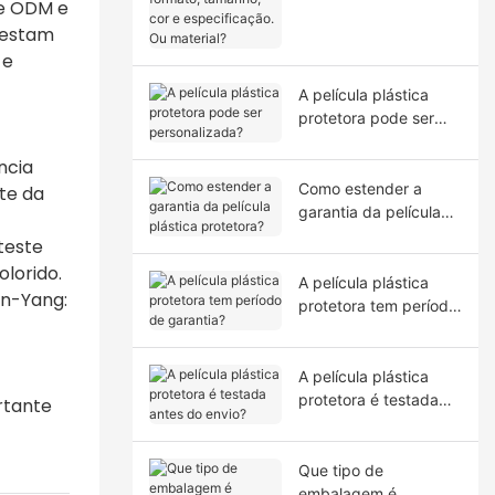
de ODM e
tamanho, cor e
prestam
especificação. Ou
material?
 e
A película plástica
protetora pode ser
personalizada?
ncia
Como estender a
te da
garantia da película
plástica protetora?
 teste
olorido.
A película plástica
in-Yang:
protetora tem período
de garantia?
A película plástica
protetora é testada
rtante
antes do envio?
Que tipo de
embalagem é