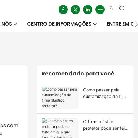
 NÓS
CENTRO DE INFORMAÇÕES
ENTRE EM 
Recomendado para você
Como passar pela
customização do filme
plástico protetor?
O filme plástico
utos com
protetor pode ser feito
e
em qualquer formato,