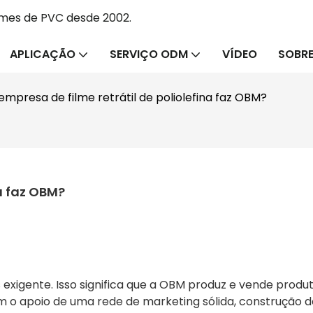
lmes de PVC desde 2002.
APLICAÇÃO
SERVIÇO ODM
VÍDEO
SOBRE
empresa de filme retrátil de poliolefina faz OBM?
na faz OBM?
exigente. Isso significa que a OBM produz e vende prod
m o apoio de uma rede de marketing sólida, construção d