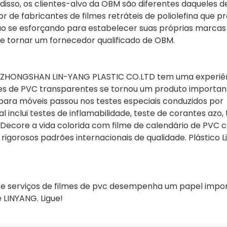
disso, os clientes-alvo da OBM são diferentes daqueles 
 de fabricantes de filmes retráteis de poliolefina que 
ão se esforçando para estabelecer suas próprias marcas
e tornar um fornecedor qualificado de OBM.
 a ZHONGSHAN LIN-YANG PLASTIC CO.LTD tem uma experiê
mes de PVC transparentes se tornou um produto importan
 para móveis passou nos testes especiais conduzidos por
l inclui testes de inflamabilidade, teste de corantes azo,
 Decore a vida colorida com filme de calendário de PVC c
igorosos padrões internacionais de qualidade. Plástico L
 e serviços de filmes de pvc desempenha um papel impo
LINYANG. Ligue!