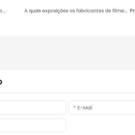
Qual empresa de filme retrátil de poliolefina faz OEM?
A quais exposições os fabricantes de filmes retráteis de poliolefina participam?1
P
o
E-Mail