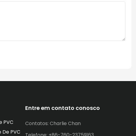
Entre em contato conosco
e PVC
Contatos: Charlie Chan
o De PVC
Telefone: +86-760-23759163